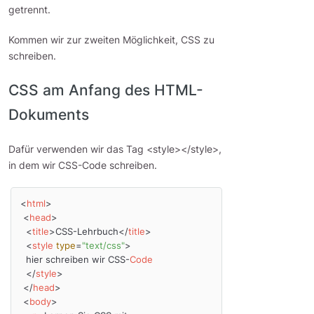
getrennt.
Kommen wir zur zweiten Möglichkeit, CSS zu
schreiben.
CSS am Anfang des HTML-
Dokuments
Dafür verwenden wir das Tag <style></style>,
in dem wir CSS-Code schreiben.
<
html
>
<
head
>
<
title
>
CSS-Lehrbuch
</
title
>
<
style
type
=
"text/css"
>
  hier schreiben wir CSS-
Code
</
style
>
</
head
>
<
body
>