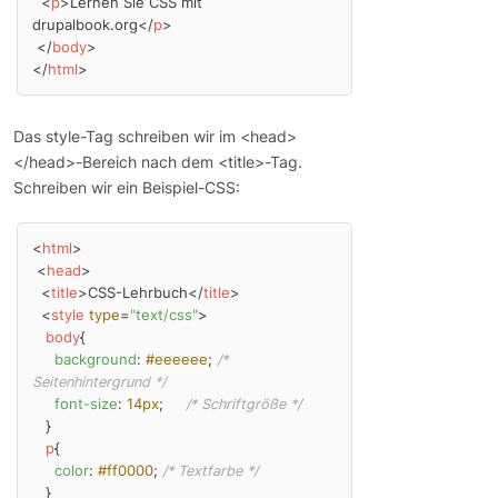
<
p
>
Lernen Sie CSS mit 
drupalbook.org
</
p
>
</
body
>
</
html
>
Das style-Tag schreiben wir im <head>
</head>-Bereich nach dem <title>-Tag.
Schreiben wir ein Beispiel-CSS:
<
html
>
<
head
>
<
title
>
CSS-Lehrbuch
</
title
>
<
style
type
=
"text/css"
>
body
{

background
: 
#eeeeee
; 
/* 
Seitenhintergrund */
font-size
: 
14px
;     
/* Schriftgröße */
   }

p
{

color
: 
#ff0000
; 
/* Textfarbe */
   }
