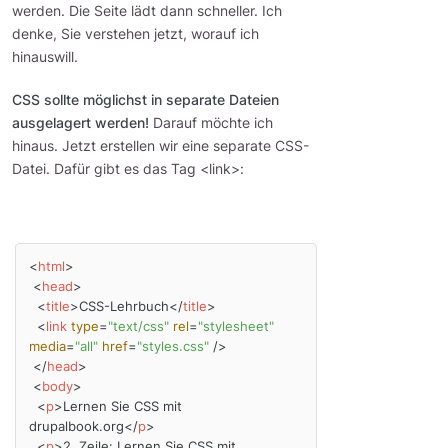
werden. Die Seite lädt dann schneller. Ich
denke, Sie verstehen jetzt, worauf ich
hinauswill.
CSS sollte möglichst in separate Dateien
ausgelagert werden!
Darauf möchte ich
hinaus. Jetzt erstellen wir eine separate CSS-
Datei. Dafür gibt es das Tag <link>:
<
html
>
<
head
>
<
title
>
CSS-Lehrbuch
</
title
>
<
link
type
=
"text/css"
rel
=
"stylesheet"
media
=
"all"
href
=
"styles.css"
 />
</
head
>
<
body
>
<
p
>
Lernen Sie CSS mit 
drupalbook.org
</
p
>
<
p
>
2. Zeile: Lernen Sie CSS mit 