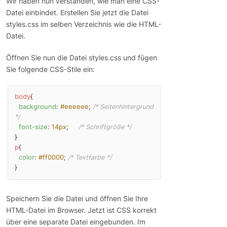
Wir haben nun verstanden, wie man eine CSS-
Datei einbindet. Erstellen Sie jetzt die Datei
styles.css im selben Verzeichnis wie die HTML-
Datei.
Öffnen Sie nun die Datei styles.css und fügen
Sie folgende CSS-Stile ein:
body
{

background
: 
#eeeeee
; 
/* Seitenhintergrund 
*/
font-size
: 
14px
;     
/* Schriftgröße */
p
{

color
: 
#ff0000
; 
/* Textfarbe */
}
Speichern Sie die Datei und öffnen Sie Ihre
HTML-Datei im Browser. Jetzt ist CSS korrekt
über eine separate Datei eingebunden. Im