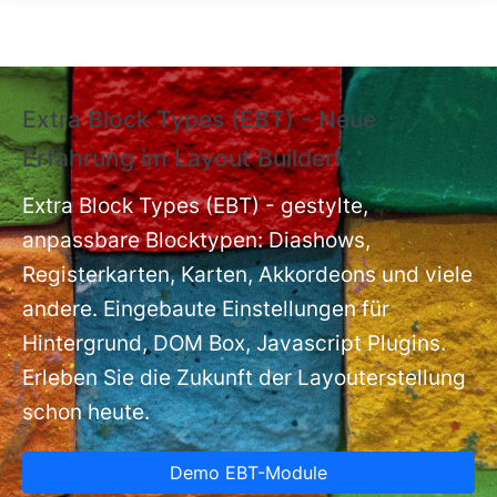
Direkt zum Inhalt
Extra Block Types (EBT) - Neue
❗
Erfahrung im Layout Builder❗
m
Ex
nt
Extra Block Types (EBT) - gestylte,
ba
anpassbare Blocktypen: Diashows,
Registerkarten, Karten, Akkordeons und viele
andere. Eingebaute Einstellungen für
Hintergrund, DOM Box, Javascript Plugins.
Erleben Sie die Zukunft der Layouterstellung
schon heute.
Demo EBT-Module