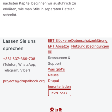
nächsten Kapitel beginnen wir ausführlich zu
erklären, wie man Stile in separaten Dateien
schreibt.
EBT Blöcke 🧱
Datenschutzerklärung
Lassen Sie uns
Second
Footer menu
EPT Absätze
Nutzungsbedingungen
sprechen
footer
🆕
Ressourcen &
menu
+381 637-369-708
Support
(Telefon, WhatsApp,
Was gibt's
Telegram, Viber)
Neues
Drupal
projects@drupalbook.org
herunterladen
KONTAKTE