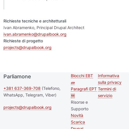
Richieste tecniche e architetturali
Ivan Abramenko, Principal Drupal Architect
ivan.abramenko@drupalbook.org
Richieste di progetto
projects@drupalbook.org
Blocchi EBT
Informativa
Parliamone
Second
Footer me
🧱
sulla privacy
footer
+381 637-369-708
(Telefono,
Paragrafi EPT
Termini di
WhatsApp, Telegram, Viber)
🆕
servizio
menu
Risorse e
projects@drupalbook.org
Supporto
Novità
Scarica
Drupal