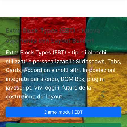
Salta al contenuto principale
Extra Block Types (EBT) - Nuova
❗
esperienza con Layout Builder❗
e
Ext
nt
Extra Block Types (EBT) - tipi di blocchi
pa
stilizzati e personalizzabili: Slideshows, Tabs,
Cards, Accordion e molti altri. Impostazioni
integrate per sfondo, DOM Box, plugin
javascript. Vivi oggi il futuro della
costruzione dei layout.
Demo moduli EBT