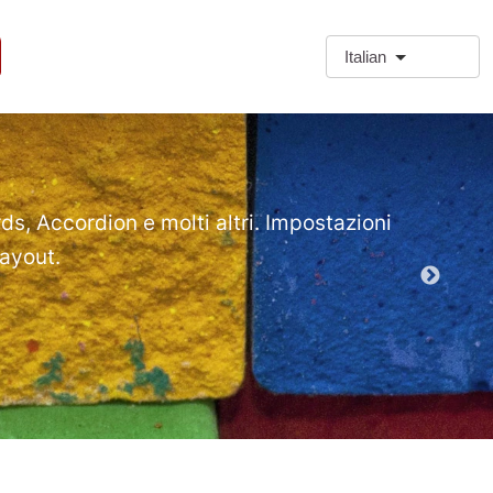
Italian
❗Extra
Extra Paragr
rds, Accordion e molti altri. Impostazioni
layout.
Demo mod