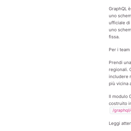
GraphQL è 
uno schema
ufficiale 
uno schema
fissa.
Per i team
Prendi una
regionali.
includere 
più vicina
Il modulo 
costruito 
/graphql/
Leggi atte