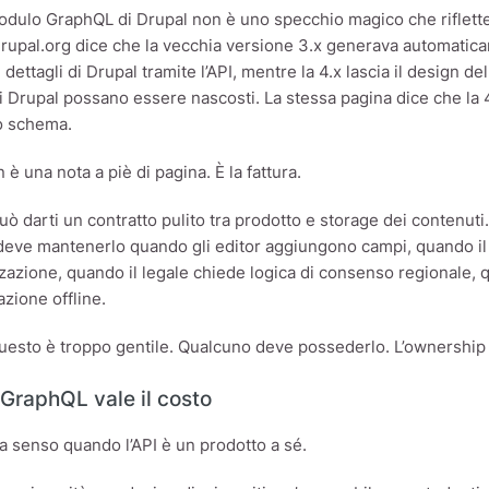
modulo GraphQL di Drupal non è uno specchio magico che riflet
Drupal.org dice che la vecchia versione 3.x generava automatic
dettagli di Drupal tramite l’API, mentre la 4.x lascia il design de
di Drupal possano essere nascosti. La stessa pagina dice che la 4
o schema.
è una nota a piè di pagina. È la fattura.
ò darti un contratto pulito tra prodotto e storage dei contenut
eve mantenerlo quando gli editor aggiungono campi, quando il 
zazione, quando il legale chiede logica di consenso regionale, 
azione offline.
 questo è troppo gentile. Qualcuno deve possederlo. L’ownershi
GraphQL vale il costo
 senso quando l’API è un prodotto a sé.