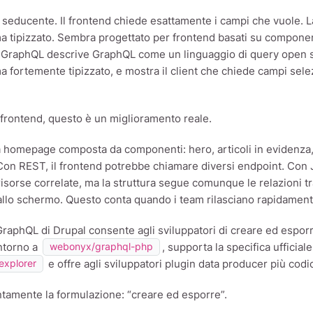
seducente. Il frontend chiede esattamente i campi che vuole. La
 tipizzato. Sembra progettato per frontend basati su componenti
di GraphQL descrive GraphQL come un linguaggio di query open 
 fortemente tipizzato, e mostra il client che chiede campi selez
 frontend, questo è un miglioramento reale.
 homepage composta da componenti: hero, articoli in evidenza, e
 Con REST, il frontend potrebbe chiamare diversi endpoint. Con
risorse correlate, ma la struttura segue comunque le relazioni 
 allo schermo. Questo conta quando i team rilasciano rapidamente
GraphQL di Drupal consente agli sviluppatori di creare ed espo
intorno a
, supporta la specifica ufficia
webonyx/graphql-php
e offre agli sviluppatori plugin data producer più codi
explorer
ntamente la formulazione: “creare ed esporre”.