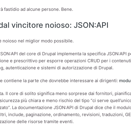
à fastidio ad alcune persone. Bene.
 dal vincitore noioso: JSON:API
 noioso nel miglior modo possibile.
JSON:API del core di Drupal implementa la specifica JSON:API p
ione e prescrittivo per esporre operazioni CRUD per i contenuti d
ng, autenticazione e sistemi di autorizzazione di Drupal.
se contiene la parte che dovrebbe interessare ai dirigenti:
modul
ta. Il core di solito significa meno sorprese dai fornitori, piani
sicurezza più chiara e meno rischio del tipo “ci serve quell’unic
zato”. La documentazione JSON:API di Drupal dice che il modulo 
iltri, include, paginazione, ordinamento, revisioni, traduzioni, 
zazione delle risorse tramite eventi.