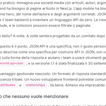
 pratico: immagina una società media con articoli, autori, argom
end ha bisogno di pagine articolo in Next.js. L’app mobile ha bis
ine hero, del nome dell’autore e degli argomenti correlati. JSO
e il team backend a inventare un linguaggio API da zero. Le ris
lude, e le collezioni possono essere filtrate o paginate.
 è bello? A volte. A volte sembra progettato da un comitato dopo
esto è il punto. JSON:API è una specifica, non il gusto personale
o descrive come una specifica per costruire API in JSON, con c
 sulla forma della risposta e aiutano i team a usare strumenti ge
, e la versione 1.1 è stata finalizzata il 30 sette
on/vnd.api+json
 vantaggio gestionale nascosto. Un formato di risposta standard
scenza tribale. Un nuovo sviluppatore frontend potrebbe comun
e
. Va bene. Almeno sta imprecando 
attributes
relationships
llo che nessuno vuole menzionare