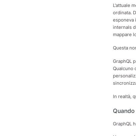
L’attuale 
ordinata. 
esponeva i 
internals 
mappare l
Questa non 
GraphQL pu
Qualcuno d
personaliz
sincronizz
In realtà,
Quando 
GraphQL ha