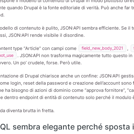
spone il modello di contenuto di Drupal in modo piuttosto diret
e quando Drupal è la fonte editoriale di verità. Può anche far t
nd.
modello di contenuto è pulito, JSON:API sembra efficiente. Se il
i, JSON:API rende visibile il disordine.
ontent type “Article” con campi come
,
field_new_body_2021
. JSON:API non trasforma magicamente tutto questo in 
not_use
vero. Un po’ crudele, forse. Però utile.
tazione di Drupal chiarisce anche un confine: JSON:API gestisc
ome login, reset della password e creazione dell’account sono f
ne ha bisogno di azioni di dominio come “approva fornitore”, “cal
le dentro endpoint di entità di contenuto solo perché il modulo
da diventa brutta in fretta.
QL sembra elegante perché sposta il