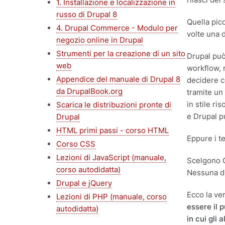
1. Installazione e localizzazione in
russo di Drupal 8
Quella pic
4. Drupal Commerce - Modulo per
volte una 
negozio online in Drupal
Strumenti per la creazione di un sito
Drupal può
web
workflow, 
Appendice del manuale di Drupal 8
decidere c
da DrupalBook.org
tramite un
in stile r
Scarica le distribuzioni pronte di
e Drupal p
Drupal
HTML primi passi - corso HTML
Eppure i t
Corso CSS
Lezioni di JavaScript (manuale,
Scelgono G
corso autodidatta)
Nessuna di
Drupal e jQuery
Ecco la ve
Lezioni di PHP (manuale, corso
essere il 
autodidatta)
in cui gli 