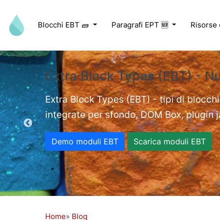
Salta al contenuto principale
Blocchi EBT 🧱
Paragrafi EPT 🆕
Risorse
Extra Block Types (EBT) - N
ed videos.
Extra Block Types (EBT) - tipi di blocchi
integrate per sfondo, DOM Box, plugin jav
Demo moduli EBT
Scarica moduli EBT
Home
Blog