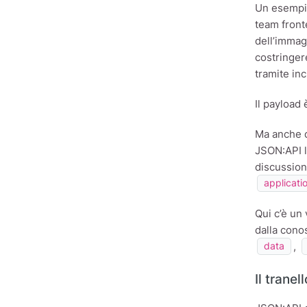
Un esempio
team front
dell’immag
costringer
tramite inc
Il payload
Ma anche qu
JSON:API l
discussioni
applicati
Qui c’è un
dalla cono
,
data
Il trane