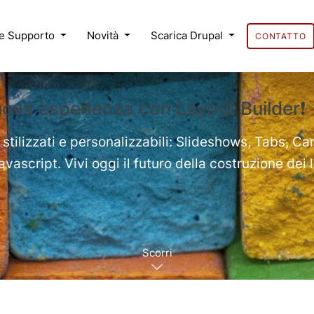
 e Supporto
Novità
Scarica Drupal
CONTATTO
uova esperienza con Layout Builder❗
 stilizzati e personalizzabili: Slideshows, Tabs, Ca
ascript. Vivi oggi il futuro della costruzione dei 
Scorri