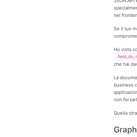
JSON:API e
specialment
nel fronte
Se il tuo 
compromess
Ho visto c
field_do_
che hai dav
La documen
business c
applicazio
non forzar
Quella stra
Graph