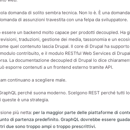
cola domanda di solito sembra tecnica. Non lo è. È una domand
domanda di assunzioni travestita con una felpa da sviluppatore.
 essere un backend molto capace per prodotti decoupled. Ha già 
revisioni, traduzioni, gestione dei media, tassonomia e un eco
ome quel contenuto lascia Drupal. Il core di Drupal ha support
 modulo contribuito, e il modulo RESTful Web Services di Drupa
isorsa. La documentazione decoupled di Drupal lo dice chiaramen
uò esporre contenuti a un frontend esterno tramite API.
eam continuano a scegliere male.
raphQL perché suona moderno. Scelgono REST perché tutti lo 
 queste è una strategia.
rsione più netta:
per la maggior parte delle piattaforme di co
punto di partenza predefinito. GraphQL dovrebbe essere guada
altri due sono troppo ampi o troppo prescrittivi.