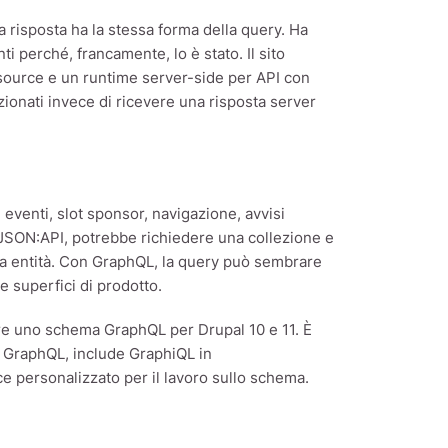
 risposta ha la stessa forma della query. Ha
 perché, francamente, lo è stato. Il sito
source e un runtime server-side per API con
ionati invece di ricevere una risposta server
venti, slot sponsor, navigazione, avvisi
 JSON:API, potrebbe richiedere una collezione e
tra entità. Con GraphQL, la query può sembrare
 superfici di prodotto.
rre uno schema GraphQL per Drupal 10 e 11. È
le GraphQL, include GraphiQL in
ce personalizzato per il lavoro sullo schema.