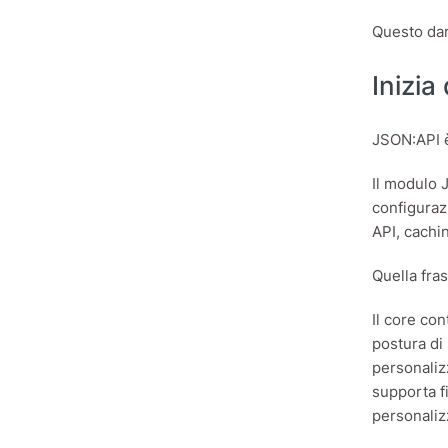
Questo dar
Inizia
JSON:API è
Il modulo 
configuraz
API, cachi
Quella fra
Il core con
postura di 
personaliz
supporta f
personaliz