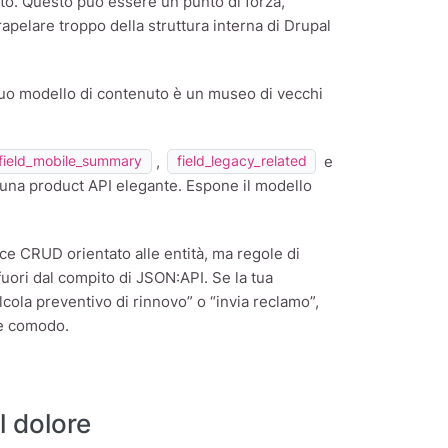
to. Questo può essere un punto di forza,
rapelare troppo della struttura interna di Drupal
 tuo modello di contenuto è un museo di vecchi
,
e
field_mobile_summary
field_legacy_related
una product API elegante. Espone il modello
e CRUD orientato alle entità, ma regole di
uori dal compito di JSON:API. Se la tua
cola preventivo di rinnovo” o “invia reclamo”,
 è comodo.
 dolore