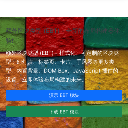
跳转到主要内容
额外区块类型 (EBT) - 全新的布局构建器体
❗
验❗
额外
nt
额外区块类型 (EBT) - 样式化、可定制的区块类
型：幻灯片、标签页、卡片、手风琴等更多类
型。内置背景、DOM Box、JavaScript 插件的
设置。立即体验布局构建的未来。
演示 EBT 模块
下载 EBT 模块