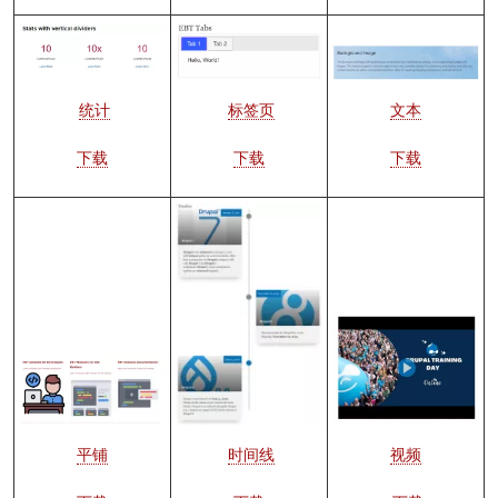
图
图
图
像
像
像
文本
标签页
统计
下载
下载
下载
图
像
图
像
图
像
视频
时间线
平铺