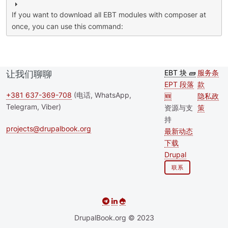
If you want to download all EBT modules with composer at
once, you can use this command:
EBT 块 🧱
服务条
让我们聊聊
Second
Foote
EPT 段落
款
footer
+381 637-369-708
(电话, WhatsApp,
🆕
隐私政
Telegram, Viber)
资源与支
策
menu
持
projects@drupalbook.org
最新动态
下载
Drupal
联系
DrupalBook.org © 2023