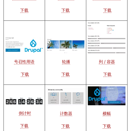
下载
下载
下载
图
像
图
图
像
像
号召性用语
轮播
列 / 容器
下载
下载
下载
图
图
像
像
图
像
倒计时
横幅
计数器
下载
下载
下载