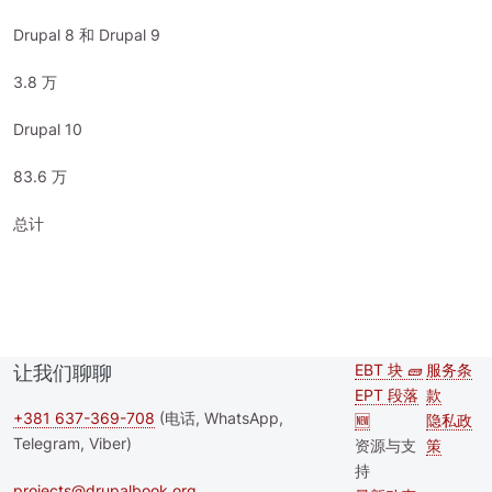
Drupal 8 和 Drupal 9
3.8 万
Drupal 10
83.6 万
总计
EBT 块 🧱
服务条
让我们聊聊
Second
Foote
EPT 段落
款
footer
+381 637-369-708
(电话, WhatsApp,
🆕
隐私政
Telegram, Viber)
资源与支
策
menu
持
projects@drupalbook.org