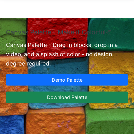
跳转到主要内容
Canvas Palette - Make it Colorful🎨
额
验
Canvas Palette - Drag in blocks, drop in a
video, add a splash of color - no design
nt
额
degree required.
型
型
Demo Palette
设
Download Palette