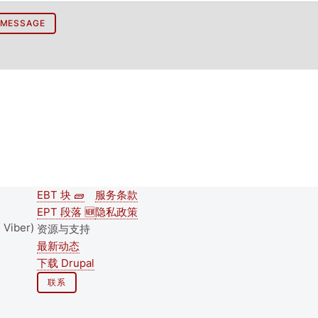
EBT 块 🧱
服务条款
Second
Footer menu
EPT 段落 🆕
隐私政策
 Viber)
footer
资源与支持
最新动态
menu
下载 Drupal
联系