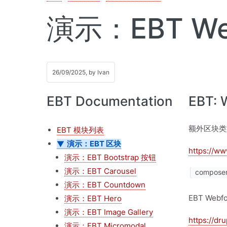
演示：EBT We
26/09/2025, by
Ivan
EBT Documentation
EBT:
额外区块类型
EBT 模块列表
演示：EBT 区块
https://ww
演示：EBT Bootstrap 按钮
演示：EBT Carousel
composer
演示：EBT Countdown
EBT Web
演示：EBT Hero
演示：EBT Image Gallery
https://dr
演示：EBT Micromodal