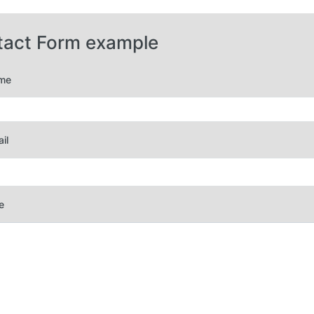
tact Form example
me
il
e