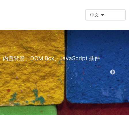
中文
❗额外段落
额外段落类型 (
景、DOM Box、JavaScript 插件
演示 EPT