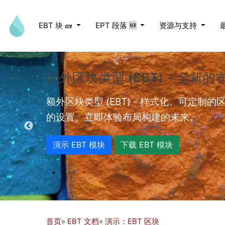
跳转到主要内容
EBT 块 🧱
EPT 段落 🆕
资源与支持
额外区块类型 (EBT) - 全新
ed videos.
额外区块类型 (EBT) - 样式化、可定制
的设置。立即体验布局构建的未来。
演示 EBT 模块
下载 EBT 模块
首页
EBT 文档
演示：EBT 区块