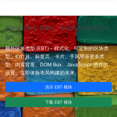
跳转到主要内容
额外区块类型 (EBT) - 全新的布局构建器体
❗
验❗
额外
nt
额外区块类型 (EBT) - 样式化、可定制的区块类
型：幻灯片、标签页、卡片、手风琴等更多类
型。内置背景、DOM Box、JavaScript 插件的
设置。立即体验布局构建的未来。
演示 EBT 模块
下载 EBT 模块