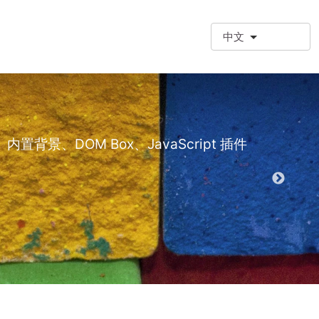
中文
❗额外段落
额外段落类型 (
景、DOM Box、JavaScript 插件
演示 EPT