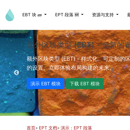
跳转到主要内容
EBT 块 🧱
EPT 段落 🆕
资源与支持
额外区块类型 (EBT) - 全新
ed videos.
额外区块类型 (EBT) - 样式化、可定制
的设置。立即体验布局构建的未来。
演示 EBT 模块
下载 EBT 模块
首页
EPT 文档
演示：EPT 段落