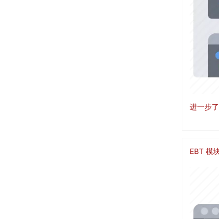
进一步了
EBT 模
图
像