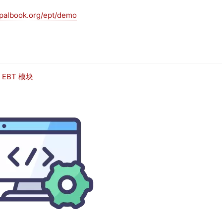
upalbook.org/ept/demo
EBT 模块