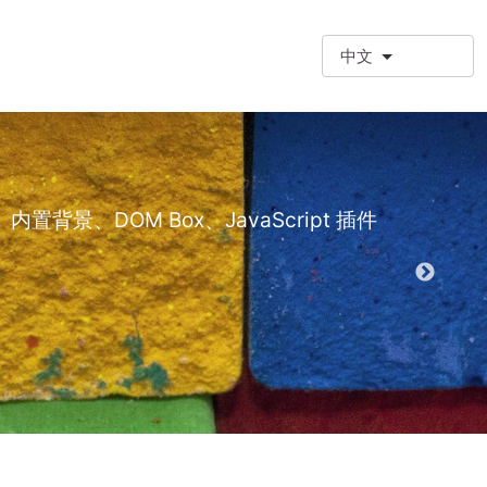
中文
❗额外段落
额外段落类型 (
景、DOM Box、JavaScript 插件
演示 EPT