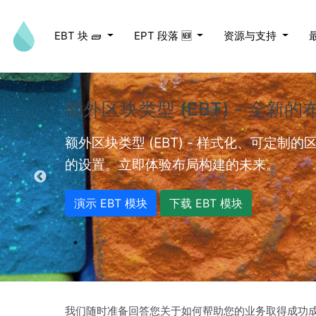
跳转到主要内容
EBT 块 🧱
EPT 段落 🆕
资源与支持
额外区块类型 (EBT) - 全新
ed videos.
额外区块类型 (EBT) - 样式化、可定制
的设置。立即体验布局构建的未来。
演示 EBT 模块
下载 EBT 模块
我们随时准备回答您关于如何帮助您的业务取得成功