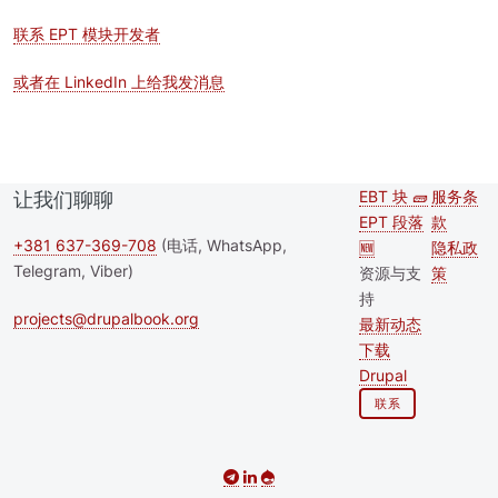
联系 EPT 模块开发者
或者在 LinkedIn 上给我发消息
EBT 块 🧱
服务条
让我们聊聊
Second
Foote
EPT 段落
款
footer
+381 637-369-708
(电话, WhatsApp,
🆕
隐私政
Telegram, Viber)
资源与支
策
menu
持
projects@drupalbook.org
最新动态
下载
Drupal
联系