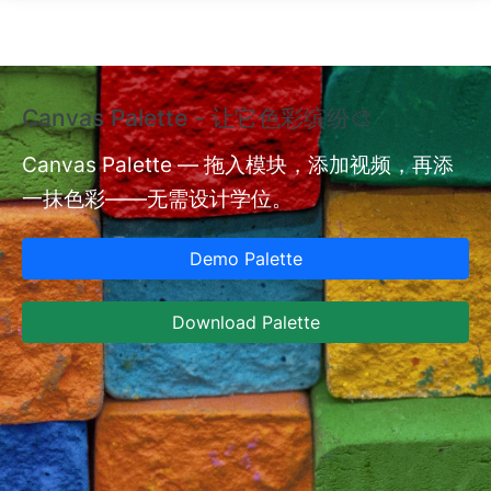
跳转到主要内容
Canvas Palette - 让它色彩缤纷🎨
额
验
Canvas Palette — 拖入模块，添加视频，再添
一抹色彩——无需设计学位。
nt
额
型
Demo Palette
型
设
Download Palette