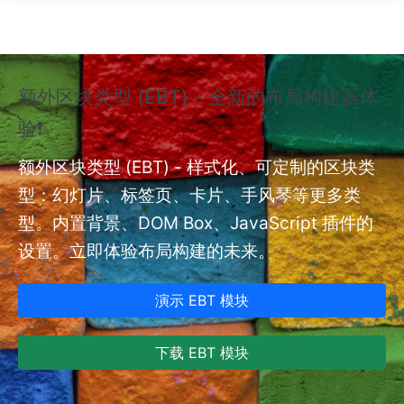
跳转到主要内容
额外区块类型 (EBT) - 全新的布局构建器体
❗
验❗
额外
nt
额外区块类型 (EBT) - 样式化、可定制的区块类
型：幻灯片、标签页、卡片、手风琴等更多类
型。内置背景、DOM Box、JavaScript 插件的
设置。立即体验布局构建的未来。
演示 EBT 模块
下载 EBT 模块