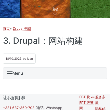
滚动
首页
Drupal 书籍
3. Drupal：网站构建
18/10/2025, by
Ivan
Menu
EBT 块 🧱
服务条
让我们聊聊
Second
Foote
EPT 段落
款
footer
+381 637-369-708
(电话, WhatsApp,
🆕
隐私政