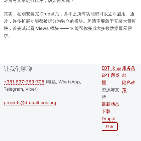
对所有文章进行排序，该如何实现？
其实，在刚安装完 Drupal 后，并不是所有功能都可以立即启用。通
常，许多扩展功能都被拆分为独立的模块。但请不要急于安装大量模
块，首先试试看
Views 模块
—— 它能帮你完成大多数数据展示需
求。
EBT 块 🧱
服务条
让我们聊聊
Second
Foote
EPT 段落
款
footer
+381 637-369-708
(电话, WhatsApp,
🆕
隐私政
Telegram, Viber)
资源与支
策
menu
持
projects@drupalbook.org
最新动态
下载
Drupal
联系