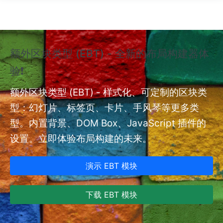
跳转到主要内容
额外区块类型 (EBT) - 全新的布局构建器体
❗
验❗
额外
nt
额外区块类型 (EBT) - 样式化、可定制的区块类
型：幻灯片、标签页、卡片、手风琴等更多类
型。内置背景、DOM Box、JavaScript 插件的
设置。立即体验布局构建的未来。
演示 EBT 模块
下载 EBT 模块