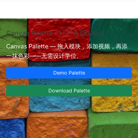
跳转到主要内容
Canvas Palette - 让它色彩缤纷🎨
额
验
Canvas Palette — 拖入模块，添加视频，再添
一抹色彩——无需设计学位。
nt
额
型
Demo Palette
型
设
Download Palette