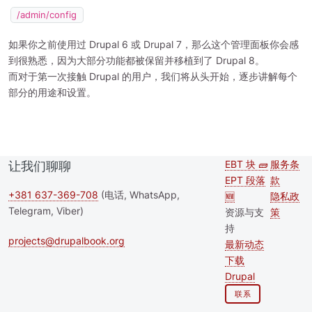
/admin/config
如果你之前使用过 Drupal 6 或 Drupal 7，那么这个管理面板你会感
到很熟悉，因为大部分功能都被保留并移植到了 Drupal 8。
而对于第一次接触 Drupal 的用户，我们将从头开始，逐步讲解每个
部分的用途和设置。
EBT 块 🧱
服务条
让我们聊聊
Second
Foote
EPT 段落
款
footer
+381 637-369-708
(电话, WhatsApp,
🆕
隐私政
Telegram, Viber)
资源与支
策
menu
持
projects@drupalbook.org
最新动态
下载
Drupal
联系