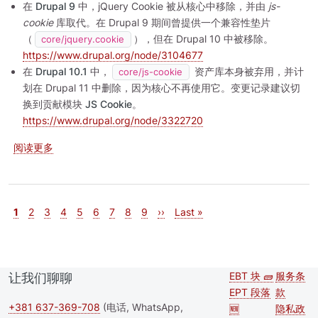
在
Drupal 9
中，jQuery Cookie 被从核心中移除，并由
js-
cookie
库取代。在 Drupal 9 期间曾提供一个兼容性垫片
（
），但在 Drupal 10 中被移除。
core/jquery.cookie
https://www.drupal.org/node/3104677
在
Drupal 10.1
中，
资产库本身被弃用，并计
core/js-cookie
划在 Drupal 11 中删除，因为核心不再使用它。变更记录建议切
换到贡献模块
JS Cookie
。
https://www.drupal.org/node/3322720
关于 如何在 Drupal 中使用 js_cookie 模块重写 jQuery Cookie
阅读更多
分页
当前页
页面
页面
页面
页面
页面
页面
页面
页面
下一页
末页
1
2
3
4
5
6
7
8
9
››
Last »
EBT 块 🧱
服务条
让我们聊聊
Second
Foote
EPT 段落
款
footer
+381 637-369-708
(电话, WhatsApp,
🆕
隐私政