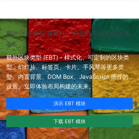
跳转到主要内容
额外区块类型 (EBT) - 全新的布局构建器体
❗
验❗
额外
nt
额外区块类型 (EBT) - 样式化、可定制的区块类
型：幻灯片、标签页、卡片、手风琴等更多类
型。内置背景、DOM Box、JavaScript 插件的
设置。立即体验布局构建的未来。
演示 EBT 模块
下载 EBT 模块