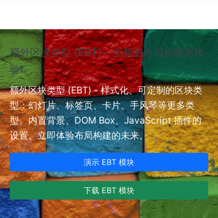
跳转到主要内容
额外区块类型 (EBT) - 全新的布局构建器体
❗
验❗
额外
nt
额外区块类型 (EBT) - 样式化、可定制的区块类
型：幻灯片、标签页、卡片、手风琴等更多类
型。内置背景、DOM Box、JavaScript 插件的
设置。立即体验布局构建的未来。
演示 EBT 模块
下载 EBT 模块