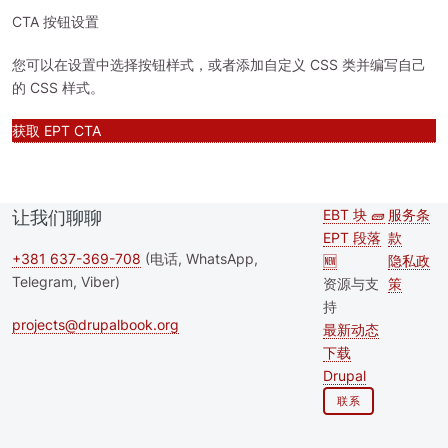
CTA 按钮设置
您可以在设置中选择按钮样式，或者添加自定义 CSS 类并编写自己
的 CSS 样式。
获取 EPT CTA
EBT 块 🧱
服务条
让我们聊聊
Second
Foote
EPT 段落
款
footer
+381 637-369-708
(电话, WhatsApp,
🆕
隐私政
Telegram, Viber)
资源与支
策
menu
持
projects@drupalbook.org
最新动态
下载
Drupal
联系