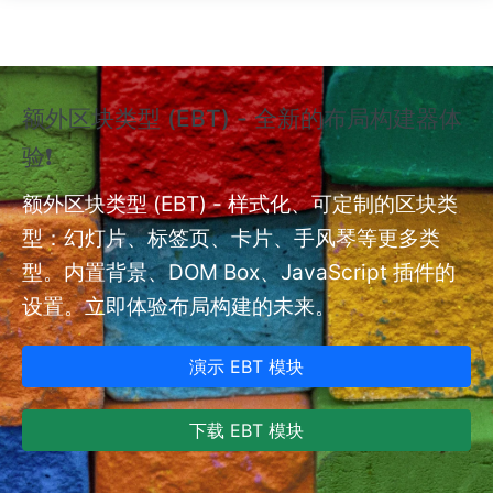
跳转到主要内容
额外区块类型 (EBT) - 全新的布局构建器体
❗
验❗
额外
nt
额外区块类型 (EBT) - 样式化、可定制的区块类
型：幻灯片、标签页、卡片、手风琴等更多类
型。内置背景、DOM Box、JavaScript 插件的
设置。立即体验布局构建的未来。
演示 EBT 模块
下载 EBT 模块