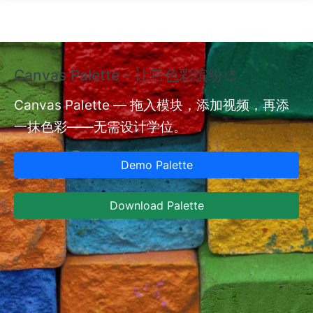
跳转到主要内容
Canvas Palette - 让它色彩缤纷🎨
额
验
Canvas Palette — 拖入模块，添加视频，再添
一抹色彩——无需设计学位。
nt
额
型
Demo Palette
型
设
Download Palette