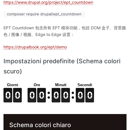
https://www.drupal.org/project/ept_countdown
composer require drupal/ept_countdown
EPT Countdown 包含所有 EPT 模块功能，包括 DOM 盒子、背景颜
色 / 图像 / 视频、Edge to Edge 设置：
https://drupalbook.org/ept/demo
Impostazioni predefinite (Schema colori
scuro)
0
0
0
0
0
0
0
0
0
0
0
0
0
0
0
0
0
0
0
0
0
0
0
0
0
0
0
0
0
0
0
0
Schema colori chiaro