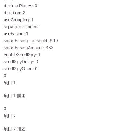
decimalPlaces: 0
duration: 2
useGrouping: 1
separator: comma
useEasing: 1
smartEasingThreshold: 999
smartEasingAmount: 333
enableScrollSpy: 1
scrollSpyDelay: 0
scrollSpyOnce: 0
0
项目 1
项目 1 描述
0
项目 2
项目 2 描述