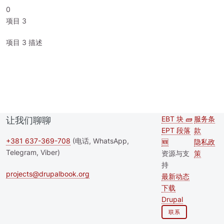
0
项目 3
项目 3 描述
EBT 块 🧱
服务条
让我们聊聊
Second
Foote
EPT 段落
款
footer
+381 637-369-708
(电话, WhatsApp,
🆕
隐私政
Telegram, Viber)
资源与支
策
menu
持
projects@drupalbook.org
最新动态
下载
Drupal
联系