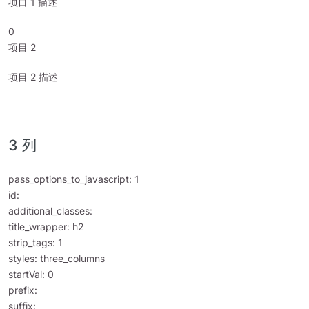
项目 1 描述
0
项目 2
项目 2 描述
3 列
pass_options_to_javascript: 1
id:
additional_classes:
title_wrapper: h2
strip_tags: 1
styles: three_columns
startVal: 0
prefix:
suffix: