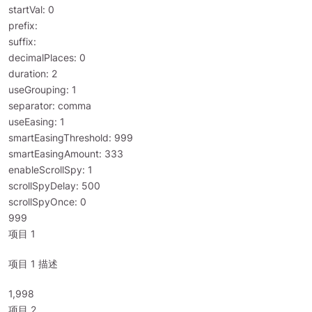
startVal: 0
prefix:
suffix:
decimalPlaces: 0
duration: 2
useGrouping: 1
separator: comma
useEasing: 1
smartEasingThreshold: 999
smartEasingAmount: 333
enableScrollSpy: 1
scrollSpyDelay: 500
scrollSpyOnce: 0
1,000
项目 1
项目 1 描述
2,000
项目 2