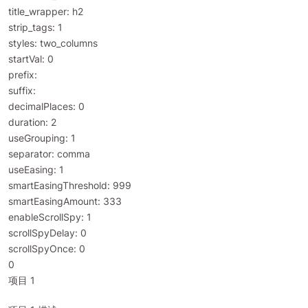
title_wrapper: h2
strip_tags: 1
styles: two_columns
startVal: 0
prefix:
suffix:
decimalPlaces: 0
duration: 2
useGrouping: 1
separator: comma
useEasing: 1
smartEasingThreshold: 999
smartEasingAmount: 333
enableScrollSpy: 1
scrollSpyDelay: 0
scrollSpyOnce: 0
0
项目 1