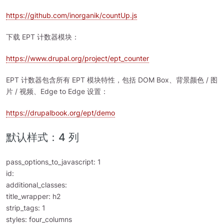
https://github.com/inorganik/countUp.js
下载 EPT 计数器模块：
https://www.drupal.org/project/ept_counter
EPT 计数器包含所有 EPT 模块特性，包括 DOM Box、背景颜色 / 图
片 / 视频、Edge to Edge 设置：
https://drupalbook.org/ept/demo
默认样式：4 列
pass_options_to_javascript: 1
id:
additional_classes:
title_wrapper: h2
strip_tags: 1
styles: four_columns