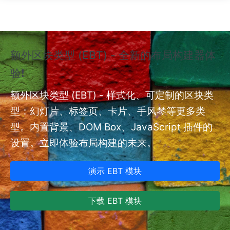
跳转到主要内容
额外区块类型 (EBT) - 全新的布局构建器体
❗
验❗
额外
nt
额外区块类型 (EBT) - 样式化、可定制的区块类
型：幻灯片、标签页、卡片、手风琴等更多类
型。内置背景、DOM Box、JavaScript 插件的
设置。立即体验布局构建的未来。
演示 EBT 模块
下载 EBT 模块