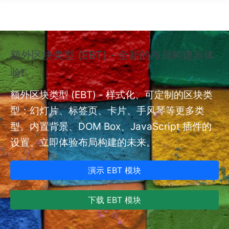
跳转到主要内容
额外区块类型 (EBT) - 全新的布局构建器体
❗
验❗
额外
nt
额外区块类型 (EBT) - 样式化、可定制的区块类
型：幻灯片、标签页、卡片、手风琴等更多类
型。内置背景、DOM Box、JavaScript 插件的
设置。立即体验布局构建的未来。
演示 EBT 模块
下载 EBT 模块