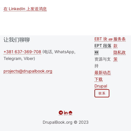
在 LinkedIn 上发送消息
EBT 块 🧱
服务条
让我们聊聊
Second
Foote
EPT 段落
款
footer
+381 637-369-708
(电话, WhatsApp,
🆕
隐私政
Telegram, Viber)
资源与支
策
menu
持
projects@drupalbook.org
最新动态
下载
Drupal
联系
DrupalBook.org © 2023