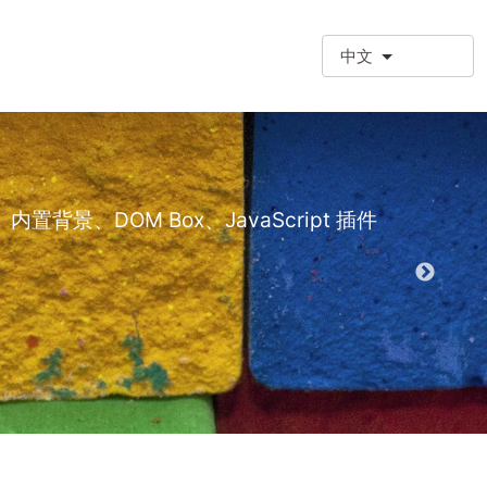
中文
❗额外段落
额外段落类型 (
景、DOM Box、JavaScript 插件
演示 EPT