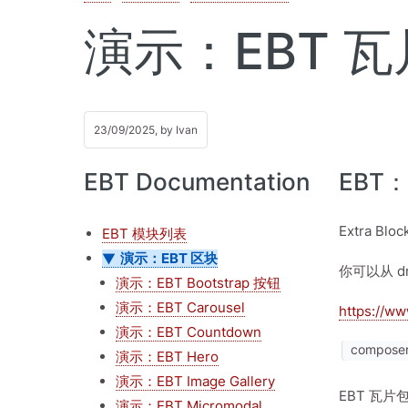
演示：EBT 瓦
23/09/2025, by
Ivan
EBT Documentation
EBT
Extra 
EBT 模块列表
演示：EBT 区块
你可以从 dr
演示：EBT Bootstrap 按钮
演示：EBT Carousel
https://ww
演示：EBT Countdown
composer 
演示：EBT Hero
演示：EBT Image Gallery
EBT 瓦片包
演示：EBT Micromodal