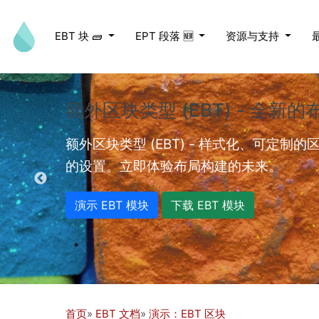
跳转到主要内容
EBT 块 🧱
EPT 段落 🆕
资源与支持
额外区块类型 (EBT) - 全新
ed videos.
额外区块类型 (EBT) - 样式化、可定制
的设置。立即体验布局构建的未来。
演示 EBT 模块
下载 EBT 模块
首页
EBT 文档
演示：EBT 区块