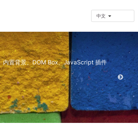
中文
❗额外段落
额外段落类型 (
景、DOM Box、JavaScript 插件
演示 EPT