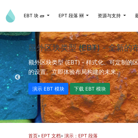
跳转到主要内容
EBT 块 🧱
EPT 段落 🆕
资源与支持
额外区块类型 (EBT) - 全新
ed videos.
额外区块类型 (EBT) - 样式化、可定制
的设置。立即体验布局构建的未来。
演示 EBT 模块
下载 EBT 模块
首页
EPT 文档
演示：EPT 段落