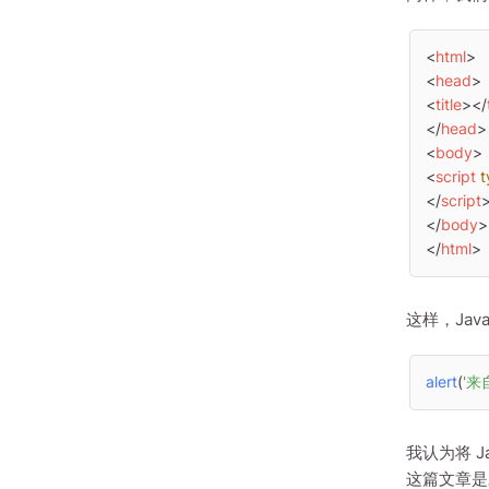
<
html
>
<
head
>
<
title
>
</
</
head
>
<
body
>
<
script
t
</
script
</
body
>
</
html
>
这样，Java
alert
(
'来自
我认为将 J
这篇文章是对