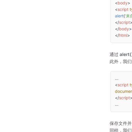
<
body
>
<
script
t
alert
(
'来自
</
script
</
body
>
</
html
>
通过
alert(
此外，我
<
script
t
documen
</
script
保存文件并
同样，我们可