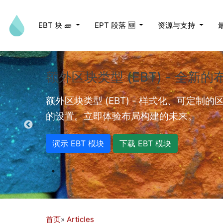
跳转到主要内容
EBT 块 🧱
EPT 段落 🆕
资源与支持
额外区块类型 (EBT) - 全新
ed videos.
额外区块类型 (EBT) - 样式化、可定制
的设置。立即体验布局构建的未来。
演示 EBT 模块
下载 EBT 模块
首页
Articles