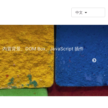
中文
❗额外段落
额外段落类型 (
景、DOM Box、JavaScript 插件
演示 EPT