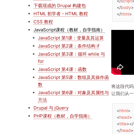
</
script
下载现成的 Drupal 构建包
</
body
>
HTML 初学者 - HTML 教程
</
html
>
CSS 教程
JavaScript课程（教材，自学指南）
JavaScript 第1课：变量及其运算
JavaScript 第2课：条件结构 if
JavaScript 第3课：循环 while 与
for
JavaScript 第4课：函数
JavaScript 第5课：数组及其操作函
数
将这段代
JavaScript 第6课：对象及其属性与
让我们从一
方法
Drupal 与 jQuery
<
html
>
PHP课程（教材，自学指南）
<
head
>
<
title
>
</
</
head
>