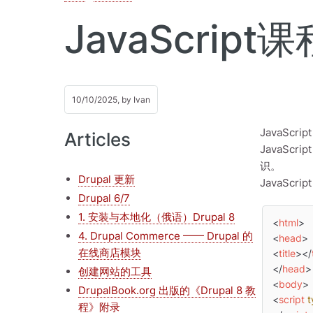
JavaScri
10/10/2025, by
Ivan
JavaS
Articles
JavaScr
识。
Drupal 更新
JavaScr
Drupal 6/7
1. 安装与本地化（俄语）Drupal 8
<
html
>
4. Drupal Commerce —— Drupal 的
<
head
>
在线商店模块
<
title
>
</
</
head
>
创建网站的工具
<
body
>
DrupalBook.org 出版的《Drupal 8 教
<
script
t
程》附录