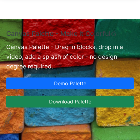
Skip to main content
Canvas Palette - Make it Colorful🎨
E
B
Canvas Palette - Drag in blocks, drop in a
video, add a splash of color - no design
nt
Ex
degree required.
cu
Ca
Demo Palette
se
ja
Download Palette
la