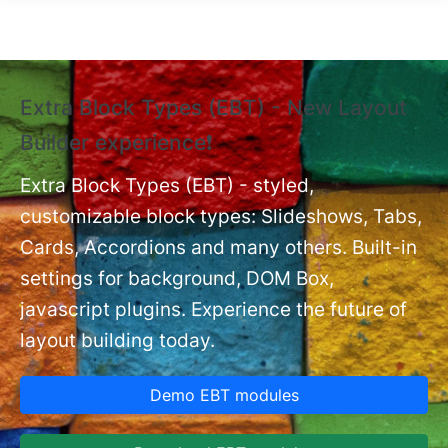
Skip to main content
Extra Block Types (EBT) - New Layout
❗
Builder experience❗
P
Ex
nt
Extra Block Types (EBT) - styled,
set
customizable block types: Slideshows, Tabs,
Cards, Accordions and many others. Built-in
settings for background, DOM Box,
javascript plugins. Experience the future of
layout building today.
Demo EBT modules