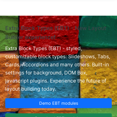
Skip to main content
Extra Block Types (EBT) - New Layout
❗
Builder experience❗
P
Ex
nt
Extra Block Types (EBT) - styled,
set
customizable block types: Slideshows, Tabs,
Cards, Accordions and many others. Built-in
settings for background, DOM Box,
javascript plugins. Experience the future of
layout building today.
Demo EBT modules