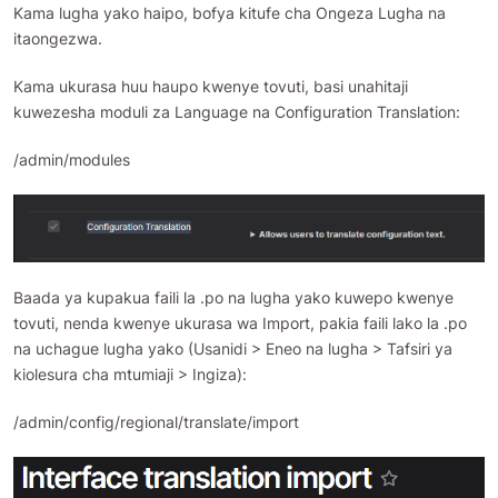
Kama lugha yako haipo, bofya kitufe cha Ongeza Lugha na
itaongezwa.
Kama ukurasa huu haupo kwenye tovuti, basi unahitaji
kuwezesha moduli za Language na Configuration Translation:
/admin/modules
Baada ya kupakua faili la .po na lugha yako kuwepo kwenye
tovuti, nenda kwenye ukurasa wa Import, pakia faili lako la .po
na uchague lugha yako (Usanidi > Eneo na lugha > Tafsiri ya
kiolesura cha mtumiaji > Ingiza):
/admin/config/regional/translate/import