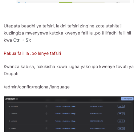
Utapata baadhi ya tafsiri, lakini tafsiri zingine zote utahitaji
kuziingiza mwenyewe kutoka kwenye faili la .po (Hifadhi faili hii
kwa
Ctrl + S
):
Pakua faili la .po lenye tafsiri
Kwanza kabisa, hakikisha kuwa lugha yako ipo kwenye tovuti ya
Drupal:
/admin/config/regional/language