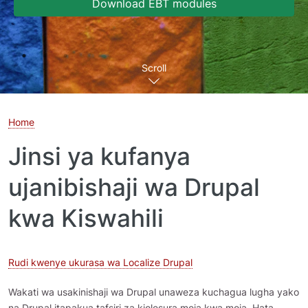
Download EBT modules
Scroll
Home
Jinsi ya kufanya
ujanibishaji wa Drupal
kwa Kiswahili
Rudi kwenye ukurasa wa Localize Drupal
Wakati wa usakinishaji wa Drupal unaweza kuchagua lugha yako
na Drupal itapakua tafsiri za kiolesura moja kwa moja. Hata