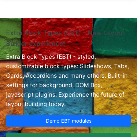
Skip to main content
Extra Block Types (EBT) - New Layout
❗
Builder experience❗
P
Ex
nt
Extra Block Types (EBT) - styled,
set
customizable block types: Slideshows, Tabs,
Cards, Accordions and many others. Built-in
settings for background, DOM Box,
javascript plugins. Experience the future of
layout building today.
Demo EBT modules