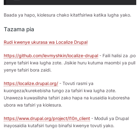
Baada ya hapo, kiolesura chako kitatfsiriwa katika lugha yako.
Tazama pia
Rudi kwenye ukurasa wa Localize Drupal
https://github.com/levmyshkin/localize-drupal
- Faili halisi za .po
zenye tafsiri kwa lugha zote. Jisikie huru kutuma maombi ya pull
yenye tafsiri bora zaidi.
https://localize.drupal.org/
- Tovuti rasmi ya
kuongeza/kurekebisha tungo za tafsiri kwa lugha zote.
Unaweza kuwasilisha tafsiri zako hapa na kusaidia kuboresha
ubora wa tafsiri ya kiolesura.
https://www.drupal.org/project/l10n_client
- Moduli ya Drupal
inayosaidia kutafsiri tungo binafsi kwenye tovuti yako.