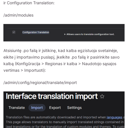
ir Configuration Translation:
/admin/modules
Atsisiuntę .po failą ir įsitikinę, kad kalba egzistuoja svetainėje,
eikite į importavimo puslapį, įkelkite .po failą ir pasirinkite savo
kalbą (Konfigūracija > Regionas ir kalba > Naudotojo sąsajos
vertimas > Importuoti):
/admin/config/regional/translate/import