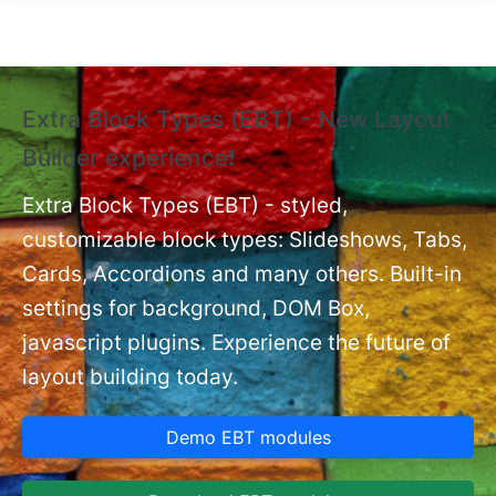
Skip to main content
Extra Block Types (EBT) - New Layout
❗
Builder experience❗
P
Ex
nt
Extra Block Types (EBT) - styled,
set
customizable block types: Slideshows, Tabs,
Cards, Accordions and many others. Built-in
settings for background, DOM Box,
javascript plugins. Experience the future of
layout building today.
Demo EBT modules