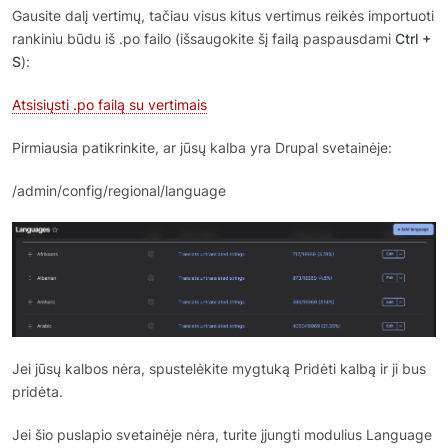
Gausite dalį vertimų, tačiau visus kitus vertimus reikės importuoti
rankiniu būdu iš .po failo (išsaugokite šį failą paspausdami
Ctrl +
S
):
Atsisiųsti .po failą su vertimais
Pirmiausia patikrinkite, ar jūsų kalba yra Drupal svetainėje:
/admin/config/regional/language
Jei jūsų kalbos nėra, spustelėkite mygtuką Pridėti kalbą ir ji bus
pridėta.
Jei šio puslapio svetainėje nėra, turite įjungti modulius Language