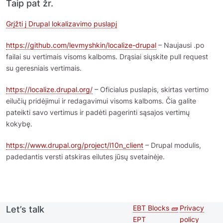
Taip pat žr.
Grįžti į Drupal lokalizavimo puslapį
https://github.com/levmyshkin/localize-drupal
– Naujausi .po
failai su vertimais visoms kalboms. Drąsiai siųskite pull request
su geresniais vertimais.
https://localize.drupal.org/
– Oficialus puslapis, skirtas vertimo
eilučių pridėjimui ir redagavimui visoms kalboms. Čia galite
pateikti savo vertimus ir padėti pagerinti sąsajos vertimų
kokybę.
https://www.drupal.org/project/l10n_client
– Drupal modulis,
padedantis versti atskiras eilutes jūsų svetainėje.
EBT Blocks 🧱
Privacy
Let’s talk
Second
Footer 
EPT
policy