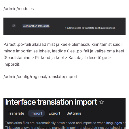
/admin/modules
Pärast .po-faili allalaadimist ja keele olemasolu kinnitamist saidil
minge importimise lehele, laadige üles .po-fail ja valige oma keel
(Seadistamine > Piirkond ja keel > Kasutajaliidese tõlge >
Impordi):
/admin/config/regional/translate/import