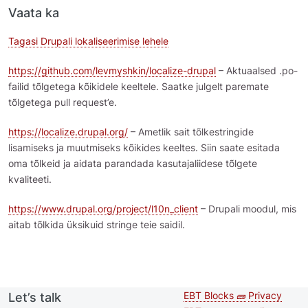
Vaata ka
Tagasi Drupali lokaliseerimise lehele
https://github.com/levmyshkin/localize-drupal
– Aktuaalsed .po-
failid tõlgetega kõikidele keeltele. Saatke julgelt paremate
tõlgetega pull request’e.
https://localize.drupal.org/
– Ametlik sait tõlkestringide
lisamiseks ja muutmiseks kõikides keeltes. Siin saate esitada
oma tõlkeid ja aidata parandada kasutajaliidese tõlgete
kvaliteeti.
https://www.drupal.org/project/l10n_client
– Drupali moodul, mis
aitab tõlkida üksikuid stringe teie saidil.
EBT Blocks 🧱
Privacy
Let’s talk
Second
Footer 