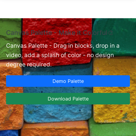
Skip to main content
Canvas Palette - Make it Colorful🎨
E
B
Canvas Palette - Drag in blocks, drop in a
video, add a splash of color - no design
nt
Ex
degree required.
cu
Ca
Demo Palette
se
ja
Download Palette
la