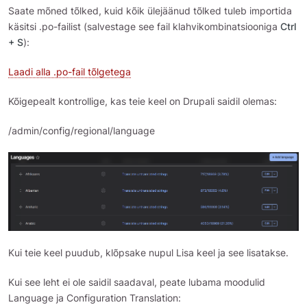
Saate mõned tõlked, kuid kõik ülejäänud tõlked tuleb importida
käsitsi .po-failist (salvestage see fail klahvikombinatsiooniga
Ctrl
+ S
):
Laadi alla .po-fail tõlgetega
Kõigepealt kontrollige, kas teie keel on Drupali saidil olemas:
/admin/config/regional/language
Kui teie keel puudub, klõpsake nupul Lisa keel ja see lisatakse.
Kui see leht ei ole saidil saadaval, peate lubama moodulid
Language ja Configuration Translation: