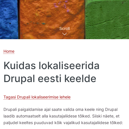
Scroll
Home
Kuidas lokaliseerida
Drupal eesti keelde
Tagasi Drupali lokaliseerimise lehele
Drupali paigaldamise ajal saate valida oma keele ning Drupal
laadib automaatselt alla kasutajaliidese tõlked. Siiski näete, et
paljudel keeltes puuduvad kõik vajalikud kasutajaliidese tõlked: